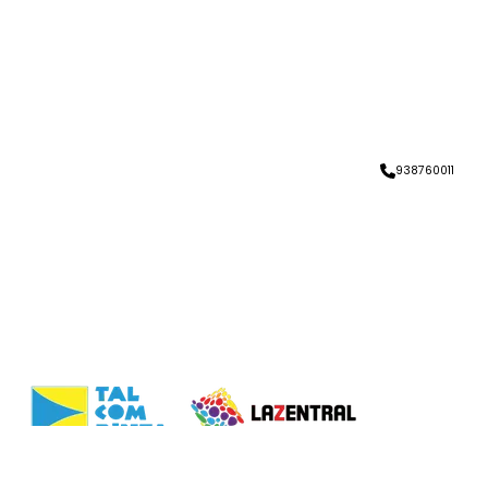
938760011
CONTACTE