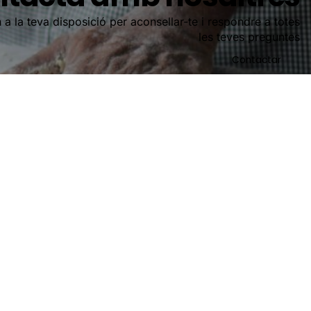
 a la teva disposició per aconsellar-te i respondre a totes
les teves preguntes
Contactar