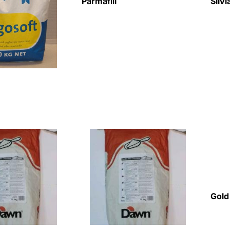
Parmafill
Silv
Gold