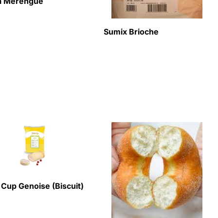
ia Merengue
Sumix Brioche
 Cup Genoise (Biscuit)