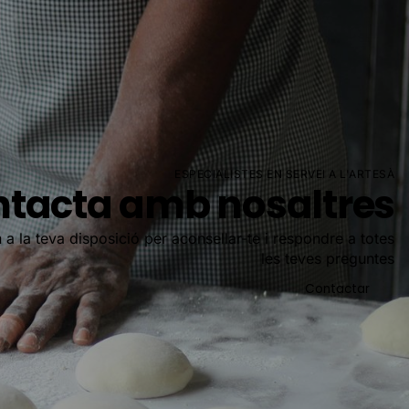
ESPECIALISTES EN SERVEI A L'ARTESÀ
tacta amb nosaltres
 a la teva disposició per aconsellar-te i respondre a totes
les teves preguntes
Contactar