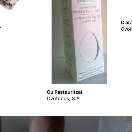
Clar
s
Ovof
Ou Pasteuritzat
Ovofoods, S.A.