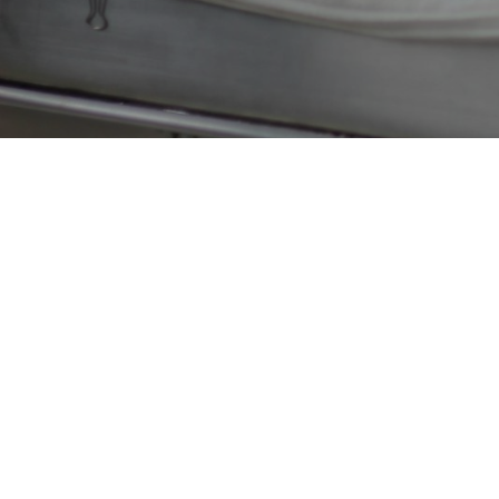
CONTACTE
C/ de la Co
Santa Anna
Bages,
Bar