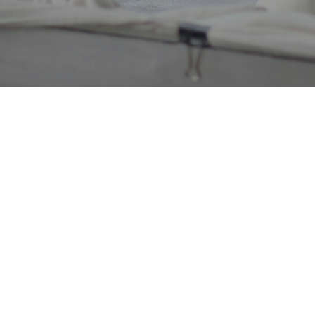
TAL COM PINTA
ma 23, Pol. Ind. Pla de
Contacte
,
08272
Sant Fruitós de
Blog
celona
Catàlegs