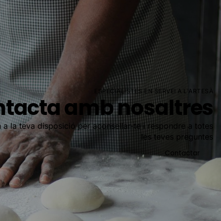
ESPECIALISTES EN SERVEI A L'ARTESÀ
tacta amb nosaltres
 a la teva disposició per aconsellar-te i respondre a totes
les teves preguntes
Contactar