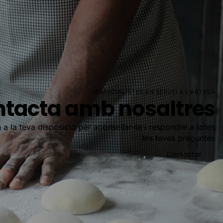
ESPECIALISTES EN SERVEI A L'ARTESÀ
tacta amb nosaltres
 a la teva disposició per aconsellar-te i respondre a totes
les teves preguntes
Contactar