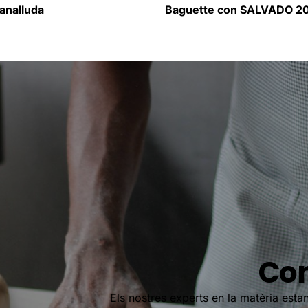
analluda
Baguette con SALVADO 2
Con
Els nostres experts en la matèria estan