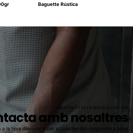
00gr
Baguette Rústica
ESPECIALISTES EN SERVEI A L'ARTESÀ
tacta amb nosaltres
 a la teva disposició per aconsellar-te i respondre a totes